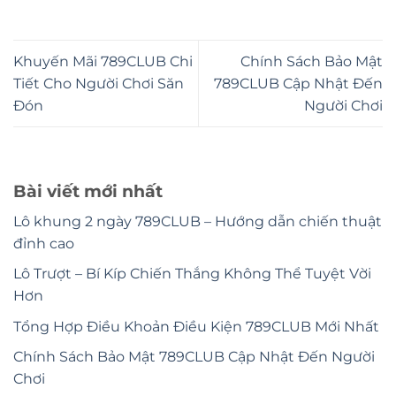
Khuyến Mãi 789CLUB Chi
Chính Sách Bảo Mật
Tiết Cho Người Chơi Săn
789CLUB Cập Nhật Đến
Đón
Người Chơi
Bài viết mới nhất
Lô khung 2 ngày 789CLUB – Hướng dẫn chiến thuật
đỉnh cao
Lô Trượt – Bí Kíp Chiến Thắng Không Thể Tuyệt Vời
Hơn
Tổng Hợp Điều Khoản Điều Kiện 789CLUB Mới Nhất
Chính Sách Bảo Mật 789CLUB Cập Nhật Đến Người
Chơi