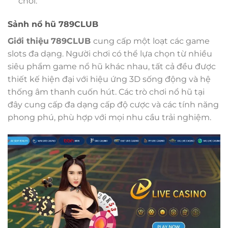
chơi.
Sảnh nổ hũ 789CLUB
Giới thiệu
789CLUB
cung cấp một loạt các game
slots đa dạng. Người chơi có thể lựa chọn từ nhiều
siêu phẩm game nổ hũ khác nhau, tất cả đều được
thiết kế hiện đại với hiệu ứng 3D sống động và hệ
thống âm thanh cuốn hút. Các trò chơi nổ hũ tại
đây cung cấp đa dạng cấp độ cược và các tính năng
phong phú, phù hợp với mọi nhu cầu trải nghiệm.