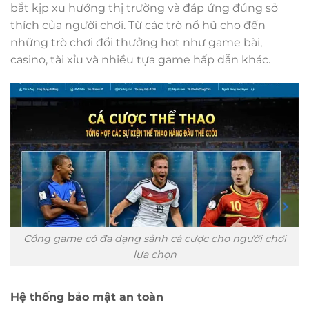
bắt kịp xu hướng thị trường và đáp ứng đúng sở
thích của người chơi. Từ các trò nổ hũ cho đến
những trò chơi đổi thưởng hot như game bài,
casino, tài xỉu và nhiều tựa game hấp dẫn khác.
Cổng game có đa dạng sảnh cá cược cho người chơi
lựa chọn
Hệ thống bảo mật an toàn