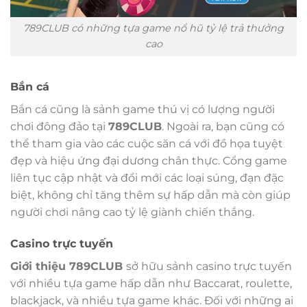
789CLUB có những tựa game nổ hũ tỷ lệ trả thưởng
cao
Bắn cá
Bắn cá cũng là sảnh game thú vị có lượng người
chơi đông đảo tại
789CLUB
. Ngoài ra, bạn cũng có
thể tham gia vào các cuộc săn cá với đồ họa tuyệt
đẹp và hiệu ứng đại dương chân thực. Cổng game
liên tục cập nhật và đổi mới các loại súng, đạn đặc
biệt, không chỉ tăng thêm sự hấp dẫn mà còn giúp
người chơi nâng cao tỷ lệ giành chiến thắng.
Casino trực tuyến
Giới thiệu 789CLUB
sở hữu sảnh casino trực tuyến
với nhiều tựa game hấp dẫn như Baccarat, roulette,
blackjack, và nhiều tựa game khác. Đối với những ai