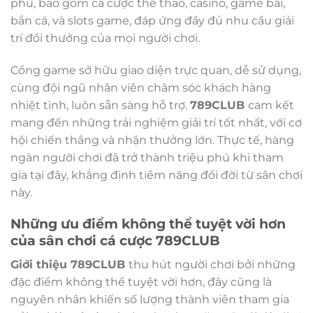
phú, bao gồm cá cược thể thao, casino, game bài,
bắn cá, và slots game, đáp ứng đầy đủ nhu cầu giải
trí đổi thưởng của mọi người chơi.
Cổng game sở hữu giao diện trực quan, dễ sử dụng,
cùng đội ngũ nhân viên chăm sóc khách hàng
nhiệt tình, luôn sẵn sàng hỗ trợ.
789CLUB
cam kết
mang đến những trải nghiệm giải trí tốt nhất, với cơ
hội chiến thắng và nhận thưởng lớn. Thực tế, hàng
ngàn người chơi đã trở thành triệu phú khi tham
gia tại đây, khẳng định tiềm năng đổi đời từ sân chơi
này.
Những ưu điểm không thể tuyệt vời hơn
của sân chơi cá cược 789CLUB
Giới thiệu 789CLUB
thu hút người chơi bởi những
đặc điểm không thể tuyệt vời hơn, đây cũng là
nguyên nhân khiến số lượng thành viên tham gia