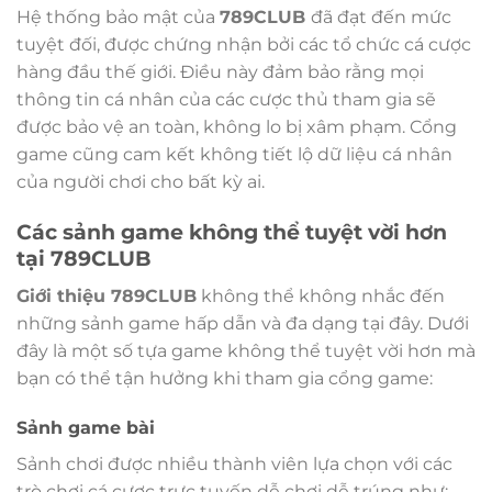
Hệ thống bảo mật của
789CLUB
đã đạt đến mức
tuyệt đối, được chứng nhận bởi các tổ chức cá cược
hàng đầu thế giới. Điều này đảm bảo rằng mọi
thông tin cá nhân của các cược thủ tham gia sẽ
được bảo vệ an toàn, không lo bị xâm phạm. Cổng
game cũng cam kết không tiết lộ dữ liệu cá nhân
của người chơi cho bất kỳ ai.
Các sảnh game không thể tuyệt vời hơn
tại 789CLUB
Giới thiệu 789CLUB
không thể không nhắc đến
những sảnh game hấp dẫn và đa dạng tại đây. Dưới
đây là một số tựa game không thể tuyệt vời hơn mà
bạn có thể tận hưởng khi tham gia cổng game:
Sảnh game bài
Sảnh chơi được nhiều thành viên lựa chọn với các
trò chơi cá cược trực tuyến dễ chơi dễ trúng như: